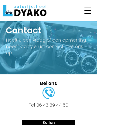
Contact
Heeft u een vraag of een opmerking,
neem dan gerust contact met ons
op.
Bel ons
Tel:
06 43 89 44 50
Bellen